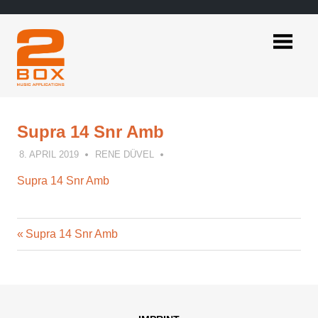
Skip
to
content
2BOX
Music
Applications
Supra 14 Snr Amb
8. APRIL 2019
RENE DÜVEL
Supra 14 Snr Amb
Previous
Post
Supra 14 Snr Amb
Post:
navigation