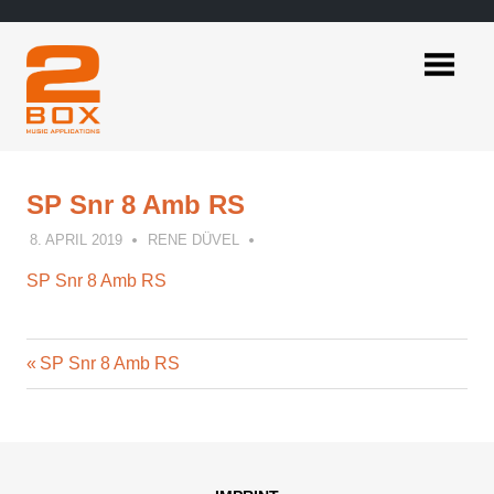
Skip
to
content
2BOX
Music
Applications
SP Snr 8 Amb RS
8. APRIL 2019
RENE DÜVEL
SP Snr 8 Amb RS
Previous
Post
SP Snr 8 Amb RS
Post:
navigation