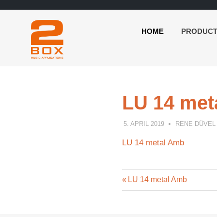
HOME
PRODUC
2BOX
Skip
Music
to
Applications
content
LU 14 met
5. APRIL 2019
RENE DÜVEL
LU 14 metal Amb
Previous
Post
LU 14 metal Amb
Post:
navigation